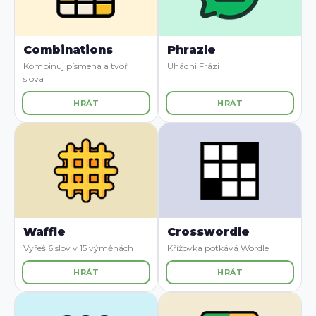
Combinations
Phrazle
Kombinuj písmena a tvoř
Uhádni Frázi
slova
HRÁT
HRÁT
Waffle
Crosswordle
Vyřeš 6 slov v 15 výměnách
Křížovka potkává Wordle
HRÁT
HRÁT