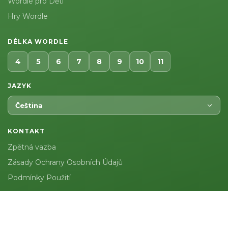
Wordle pro Děti
Hry Wordle
DÉLKA WORDLE
4
5
6
7
8
9
10
11
JAZYK
Čeština
KONTAKT
Zpětná vazba
Zásady Ochrany Osobních Údajů
Podmínky Použití
Wordly.org © 2026. Všechna práva vyhrazena.