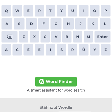
Q
W
E
R
T
Y
U
I
O
P
A
S
D
F
G
H
J
K
L
Z
X
C
V
B
N
M
Enter
Á
Č
Ě
É
Í
Š
Ř
Ů
Ý
Ž
Word Finder
A smart assistant for word search
Stáhnout Wordle