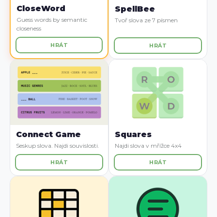
CloseWord
SpellBee
Guess words by semantic
Tvoř slova ze 7 písmen
closeness
HRÁT
HRÁT
Connect Game
Squares
Seskup slova. Najdi souvislosti.
Najdi slova v mřížce 4x4
HRÁT
HRÁT