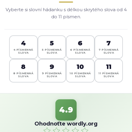
Vyberte si slovní hádanku s délkou skrytého slova od 4
do 11 písmen.
4
5
6
7
4 PÍSMENNÁ
5 PÍSMENNÁ
6 PÍSMENNÁ
7 PÍSMENNÁ
SLOVA
SLOVA
SLOVA
SLOVA
8
9
10
11
8 PÍSMENNÁ
9 PÍSMENNÁ
10 PÍSMENNÁ
11 PÍSMENNÁ
SLOVA
SLOVA
SLOVA
SLOVA
4.9
Ohodnoťte wordly.org