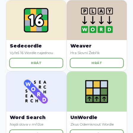
Sedecordle
Weaver
Vyřeš 16 Wordle najednou
Hra Slovní Žebřík
HRÁT
HRÁT
Word Search
UnWordle
Najdi slova v mřížce
Zkus Odemknout Wordle