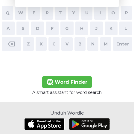
Q
W
E
R
T
Y
U
I
O
P
A
S
D
F
G
H
J
K
L
Z
X
C
V
B
N
M
Enter
Word Finder
A smart assistant for word search
Unduh Wordle