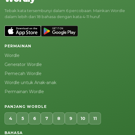
Tebak kata tersembunyi dalam 6 percobaan. Mainkan Wordle
dalam lebih dari 18 bahasa dengan kata 4-11 huruf.
PERMAINAN
Wordle
Generator Wordle
Pemecah Wordle
Wordle untuk Anak-anak
Permainan Wordle
PANJANG WORDLE
4
5
6
7
8
9
10
11
BAHASA