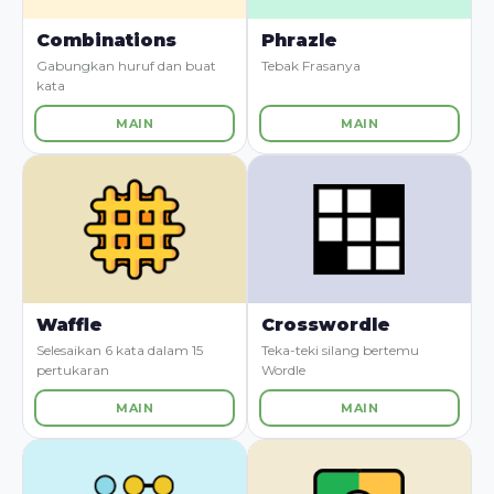
Combinations
Phrazle
Gabungkan huruf dan buat
Tebak Frasanya
kata
MAIN
MAIN
Waffle
Crosswordle
Selesaikan 6 kata dalam 15
Teka-teki silang bertemu
pertukaran
Wordle
MAIN
MAIN