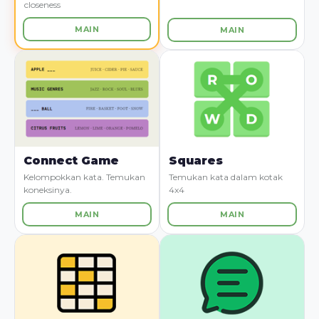
closeness
MAIN
MAIN
Connect Game
Squares
Kelompokkan kata. Temukan
Temukan kata dalam kotak
koneksinya.
4x4
MAIN
MAIN