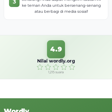
3
ke teman Anda untuk bersenang-senang
atau berbagi di media sosial!
4.9
Nilai wordly.org
1,215
suara
Wordly