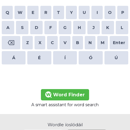
Q
W
E
R
T
Y
U
I
O
P
A
S
D
F
G
H
J
K
L
Z
X
C
V
B
N
M
Enter
Á
É
Í
Ó
Ú
Word Finder
A smart assistant for word search
Wordle íoslódáil