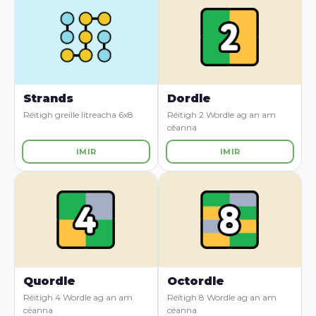
Strands
Dordle
Réitigh greille litreacha 6x8
Réitigh 2 Wordle ag an am
céanna
IMIR
IMIR
Quordle
Octordle
Réitigh 4 Wordle ag an am
Réitigh 8 Wordle ag an am
céanna
céanna