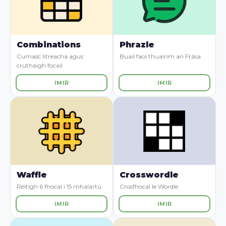
Combinations
Phrazle
Cumasc litreacha agus
Buail faoi thuairim an Frása
cruthaigh focail
IMIR
IMIR
Waffle
Crosswordle
Réitigh 6 fhocal i 15 mhalartú
Crosfhocal le Wordle
IMIR
IMIR