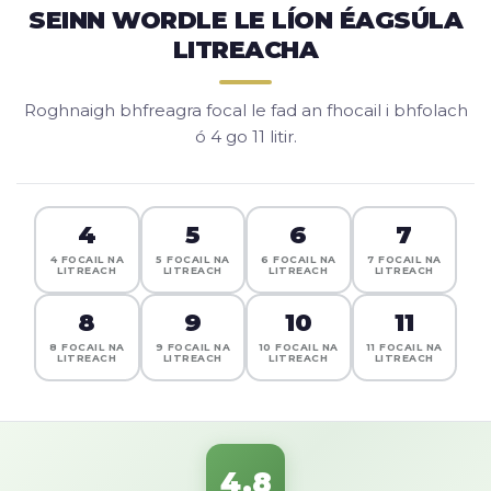
SEINN WORDLE LE LÍON ÉAGSÚLA
LITREACHA
Roghnaigh bhfreagra focal le fad an fhocail i bhfolach
ó 4 go 11 litir.
4
5
6
7
4 FOCAIL NA
5 FOCAIL NA
6 FOCAIL NA
7 FOCAIL NA
LITREACH
LITREACH
LITREACH
LITREACH
8
9
10
11
8 FOCAIL NA
9 FOCAIL NA
10 FOCAIL NA
11 FOCAIL NA
LITREACH
LITREACH
LITREACH
LITREACH
4.8