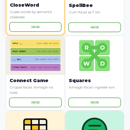
CloseWord
SpellBee
Guess words by semantic
Cum focail as 7 litir
closeness
IMIR
IMIR
Connect Game
Squares
Grúpáil focail. Aimsigh na
Aimsigh focail i ngreille 4x4
naisc.
IMIR
IMIR