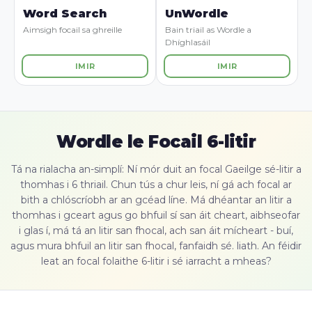
Word Search
UnWordle
Aimsigh focail sa ghreille
Bain triail as Wordle a
Dhíghlasáil
IMIR
IMIR
Wordle le Focail 6-litir
Tá na rialacha an-simplí: Ní mór duit an focal Gaeilge sé-litir a
thomhas i 6 thriail. Chun tús a chur leis, ní gá ach focal ar
bith a chlóscríobh ar an gcéad líne. Má dhéantar an litir a
thomhas i gceart agus go bhfuil sí san áit cheart, aibhseofar
i glas í, má tá an litir san fhocal, ach san áit mícheart - buí,
agus mura bhfuil an litir san fhocal, fanfaidh sé. liath. An féidir
leat an focal folaithe 6-litir i sé iarracht a mheas?