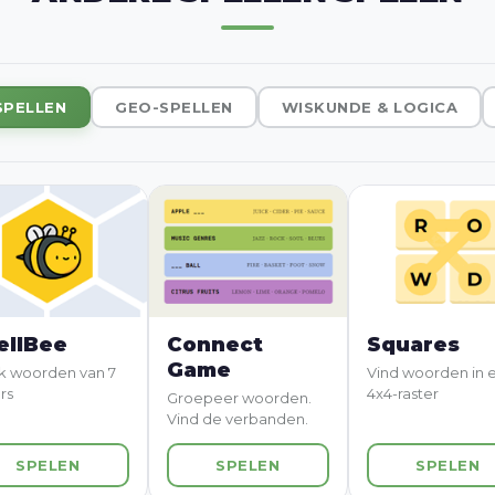
PELLEN
GEO-SPELLEN
WISKUNDE & LOGICA
ellBee
Connect
Squares
Game
 woorden van 7
Vind woorden in 
rs
4x4-raster
Groepeer woorden.
Vind de verbanden.
SPELEN
SPELEN
SPELEN