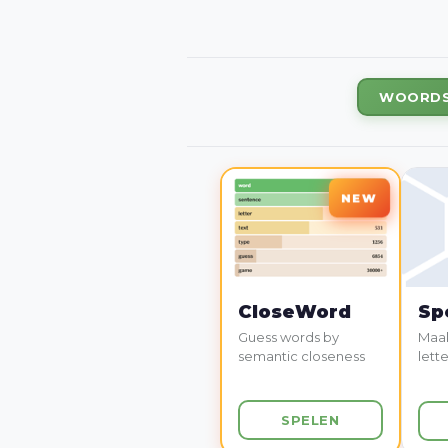
WOORDS
CloseWord
Sp
Guess words by
Maak
semantic closeness
lette
SPELEN