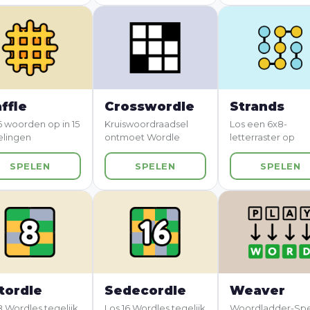
ffle
Crosswordle
Strands
6 woorden op in 15
Kruiswoordraadsel
Los een 6x8-
elingen
ontmoet Wordle
letterraster op
SPELEN
SPELEN
SPELEN
tordle
Sedecordle
Weaver
8 Wordles tegelijk
Los 16 Wordles tegelijk
Woordladder-Spe