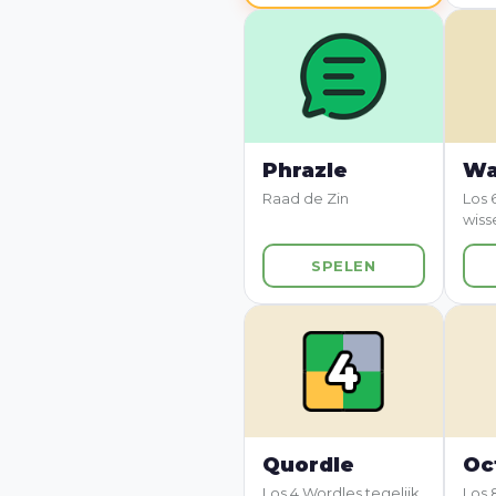
Phrazle
Wa
Raad de Zin
Los 
wiss
SPELEN
Quordle
Oc
Los 4 Wordles tegelijk
Los 