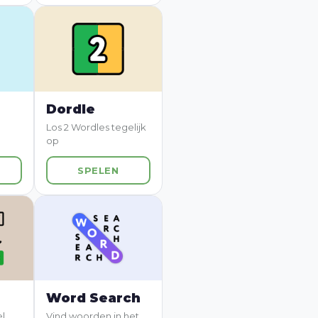
Dordle
Los 2 Wordles tegelijk
op
SPELEN
Word Search
l
Vind woorden in het