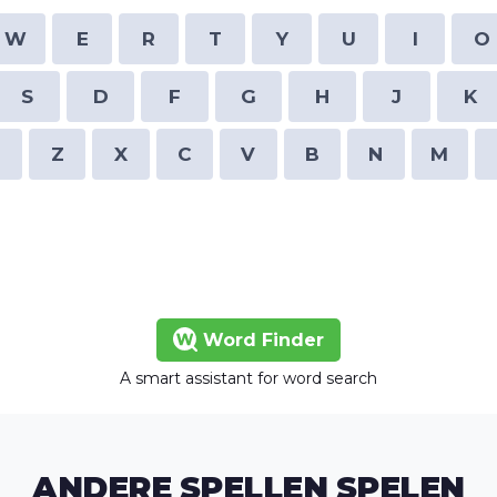
W
E
R
T
Y
U
I
O
S
D
F
G
H
J
K
Z
X
C
V
B
N
M
Word Finder
A smart assistant for word search
ANDERE SPELLEN SPELEN