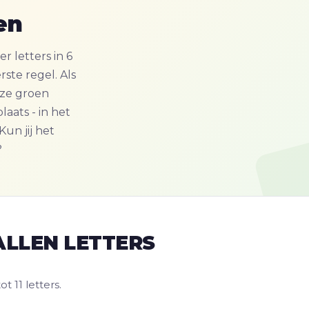
en
r letters in 6
ste regel. Als
deze groen
aats - in het
Kun jij het
?
ALLEN LETTERS
 11 letters.