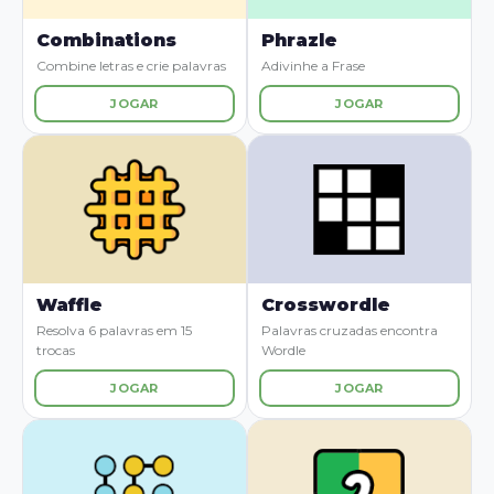
Combinations
Phrazle
Combine letras e crie palavras
Adivinhe a Frase
JOGAR
JOGAR
Waffle
Crosswordle
Resolva 6 palavras em 15
Palavras cruzadas encontra
trocas
Wordle
JOGAR
JOGAR