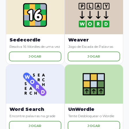
Sedecordle
Weaver
Resolva 16 Wordles de uma vez
Jogo de Escada de Palavras
JOGAR
JOGAR
Word Search
UnWordle
Encontre palavras na grade
Tente Desbloquear o Wordle
JOGAR
JOGAR