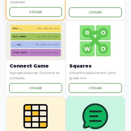
closeness
JOGAR
JOGAR
Connect Game
Squares
Agrupe palavras. Encontre as
Encontre palavras em uma
conexões.
grade 4x4
JOGAR
JOGAR