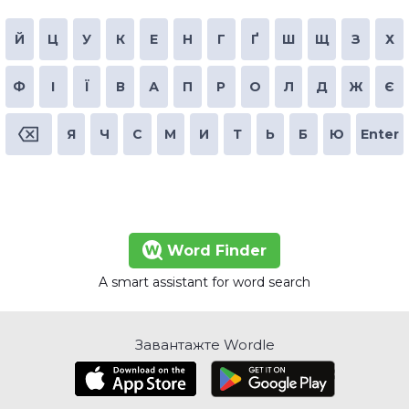
Й
Ц
У
К
Е
Н
Г
Ґ
Ш
Щ
З
Х
Ф
І
Ї
В
А
П
Р
О
Л
Д
Ж
Є
Я
Ч
С
М
И
Т
Ь
Б
Ю
Enter
Word Finder
A smart assistant for word search
Завантажте Wordle