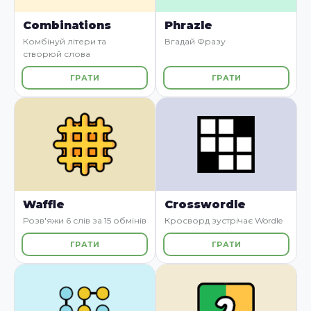
Combinations
Phrazle
Комбінуй літери та
Вгадай Фразу
створюй слова
ГРАТИ
ГРАТИ
Waffle
Crosswordle
Розв'яжи 6 слів за 15 обмінів
Кросворд зустрічає Wordle
ГРАТИ
ГРАТИ