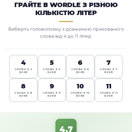
ГРАЙТЕ В WORDLE З РІЗНОЮ
КІЛЬКІСТЮ ЛІТЕР
Виберіть головоломку з довжиною прихованого
слова від 4 до 11 літер.
4
5
6
7
СЛОВА З 4
СЛОВА З 5
СЛОВА З 6
СЛОВА З 7
БУКВ
БУКВ
БУКВ
БУКВ
8
9
10
11
СЛОВА З 8
СЛОВА З 9
СЛОВА З 10
СЛОВА З 11
БУКВ
БУКВ
БУКВ
БУКВ
4.7